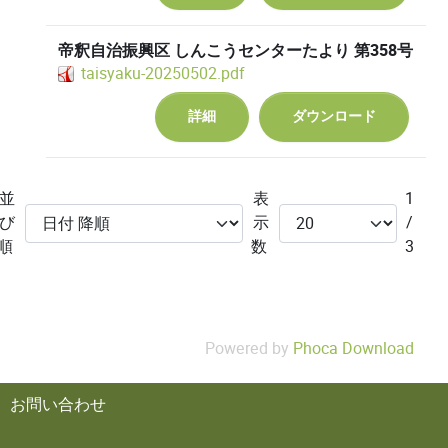
帝釈自治振興区 しんこうセンターたより 第358号
taisyaku-20250502.pdf
詳細
ダウンロード
並
表
1
び
示
/
順
数
3
Powered by
Phoca Download
お問い合わせ